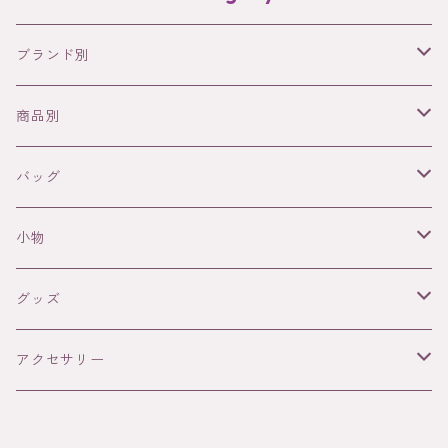
ブランド別
NODIE’S
商品別
SANABAY PARIS
バッグ
バッグ
革バッグ
WAEKURA
アクセサリー
革バッグ（Nodie's)
小物
ラフィアバッグ
ネックレス
FRANCINE BRAMLI PARIS
ファッションアイテム
ラフィアバッグ(SANABAY PARIS)
革小物（Nodie's)
グッズ
リング
小物（財布・カードケース）
Néo Bourgeoisie (ネオ・ブルジョワジ)
DOUG
グッズ
ラフィア小物（Sanabay Paris）
DOuG（3D迷路・パズル）
アクセサリー
ピアス
Gypset Jane (ジプセット・ジェーン)
おもちゃ（3D迷路・３Dパズル）
RAINETTE
Rainette
ネックレス（Waekura）