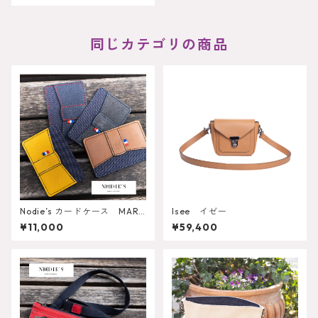
同じカテゴリの商品
Nodie’s カードケース MARI
Isee イゼー
US
¥11,000
¥59,400