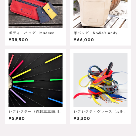
ボディーバッグ Madenn
革バッグ Nodie's Andy
¥38,500
¥66,000
レフレクター（自転車車輪用
レフレクティヴレース（反射
反射スティック）２個セット
式靴紐）
¥5,980
¥3,300
（１２本 ×２＝２４本）