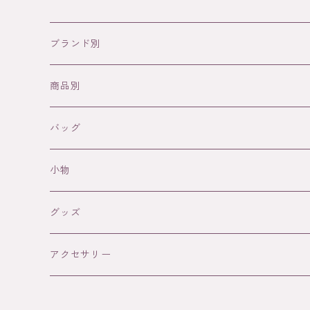
ブランド別
NODIE’S
商品別
SANABAY PARIS
バッグ
バッグ
革バッグ
WAEKURA
アクセサリー
革バッグ（Nodie's)
小物
ラフィアバッグ
ネックレス
FRANCINE BRAMLI PARIS
ファッションアイテム
ラフィアバッグ(SANABAY PARIS)
革小物（Nodie's)
グッズ
リング
小物（財布・カードケース）
Néo Bourgeoisie (ネオ・ブルジョワジ)
DOUG
グッズ
ラフィア小物（Sanabay Paris）
DOuG（3D迷路・パズル）
アクセサリー
ピアス
Gypset Jane (ジプセット・ジェーン)
おもちゃ（3D迷路・３Dパズル）
RAINETTE
Rainette
ネックレス（Waekura）