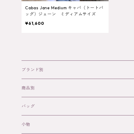
Cabas Jane Medium キャバ（トートバ
ッグ）ジェーン ミディアムサイズ
¥61,600
ブランド別
NODIE’S
商品別
SANABAY PARIS
バッグ
バッグ
革バッグ
WAEKURA
アクセサリー
革バッグ（Nodie's)
小物