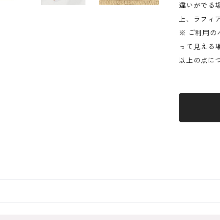
違いがでる
上、ラフィ
※ ご利用
って見える
以上の点に