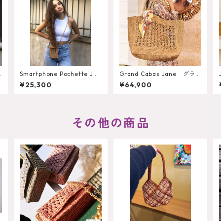
Smartphone Pochette Jan
Grand Cabas Jane グラ
e スマホポシェット ジェ
ン・キャバ・ジェーン（ト
¥25,300
¥64,900
ーン
ートバッグ大）
その他の商品