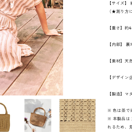
【サイズ】 縦
（★測り方
【重さ】約4
【内部】 裏
【素材】天然
【デザイン
【製造】マダ
※ 色は茶
※ 本製品
れるため、