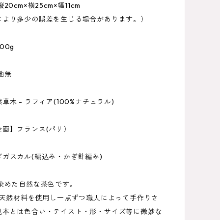
20cm×横25cm×幅11cm
により多少の誤差を生じる場合があります。）
00g
地無
草木 - ラフィア(100%ナチュラル)
企画】フランス(パリ）
ガスカル(編込み・かぎ針編み)
で染めた自然な茶色です。
は 天然材料を使用し一点ずつ職人によって手作りさ
見本とは色合い・テイスト・形・サイズ等に微妙な