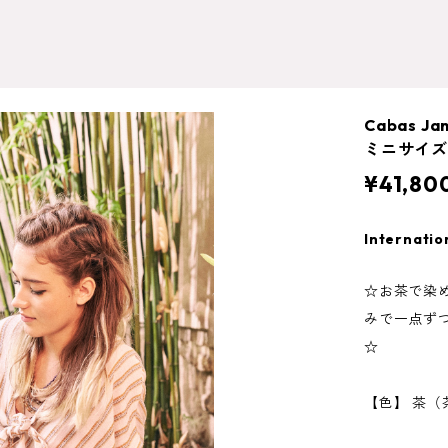
Cabas 
ミニサイズ
¥41,80
Internatio
☆お茶で染
みで一点ず
☆
【色】 茶（