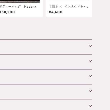
ボディーバッグ Madenn
【脳トレ】インサイドキュ
ーブ（ファントムシリー
¥38,500
¥4,400
ズ）