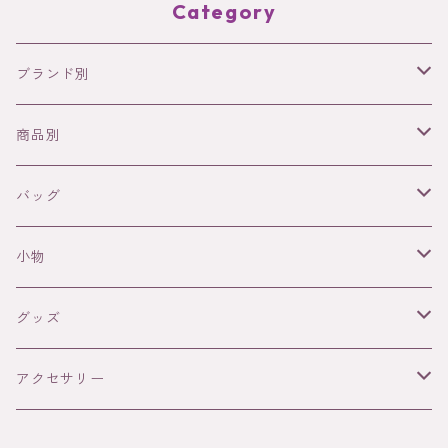
Category
ブランド別
NODIE’S
商品別
SANABAY PARIS
バッグ
バッグ
革バッグ
WAEKURA
アクセサリー
革バッグ（Nodie's)
小物
ラフィアバッグ
ネックレス
FRANCINE BRAMLI PARIS
ファッションアイテム
ラフィアバッグ(SANABAY PARIS)
革小物（Nodie's)
グッズ
リング
小物（財布・カードケース）
Néo Bourgeoisie (ネオ・ブルジョワジ)
DOUG
グッズ
ラフィア小物（Sanabay Paris）
DOuG（3D迷路・パズル）
アクセサリー
ピアス
Gypset Jane (ジプセット・ジェーン)
おもちゃ（3D迷路・３Dパズル）
RAINETTE
Rainette
ネックレス（Waekura）