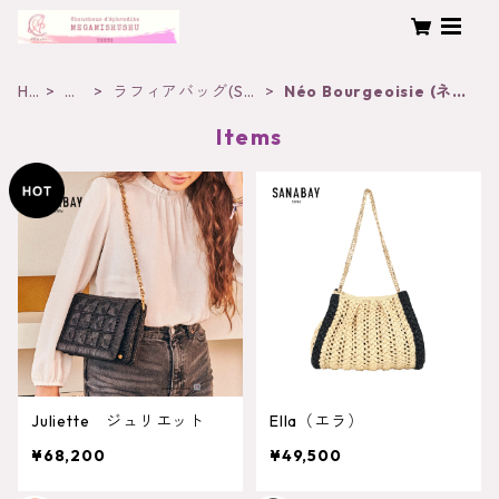
H
バ
ラフィアバッグ(SA
Néo Bourgeoisie (ネ
O
ッ
NABAY PARIS)
オ・ブルジョワジ)
Items
ME
グ
Juliette ジュリエット
Ella（エラ）
¥68,200
¥49,500