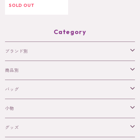
SOLD OUT
Category
ブランド別
NODIE’S
商品別
SANABAY PARIS
バッグ
バッグ
革バッグ
WAEKURA
アクセサリー
革バッグ（Nodie's)
小物
ラフィアバッグ
ネックレス
FRANCINE BRAMLI PARIS
ファッションアイテム
ラフィアバッグ(SANABAY PARIS)
革小物（Nodie's)
グッズ