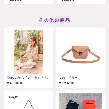
その他の商品
Cabas Jane Petit キャバ（ト
Isee イゼー
ートバッグ）ジェーン ミニ
¥41,800
¥59,400
サイズ