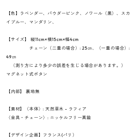
【色】ラベンダー、パウダーピンク、ノワール（黒）、スカ
イブルー、マンダリン、
【サイズ】 縦11cm×横15cm×幅4cm
チェーン（二重の場合）: 25㎝、（一重の場合）:
49㎝
（測り方により多少の誤差を生じる場合があります。）
マグネット式ボタン
【内部】 裏地無
【素材】〈本体〉: 天然草木 - ラフィア
〈金具・チェーン〉: ニッケルフリー真鍮
【デザイン企画】フランス(パリ）