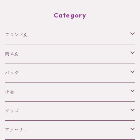
Category
ブランド別
NODIE’S
商品別
SANABAY PARIS
バッグ
バッグ
革バッグ
WAEKURA
アクセサリー
革バッグ（Nodie's)
小物
ラフィアバッグ
ネックレス
FRANCINE BRAMLI PARIS
ファッションアイテム
ラフィアバッグ(SANABAY PARIS)
革小物（Nodie's)
グッズ
リング
小物（財布・カードケース）
Néo Bourgeoisie (ネオ・ブルジョワジ)
DOUG
グッズ
ラフィア小物（Sanabay Paris）
DOuG（3D迷路・パズル）
アクセサリー